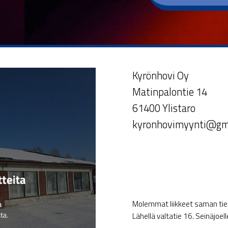
Kyrönhovi Oy
Matinpalontie 14
61400 Ylistaro
kyronhovimyynti@gm
Molemmat liikkeet saman tien 
Lähellä valtatie 16. Seinäjoel