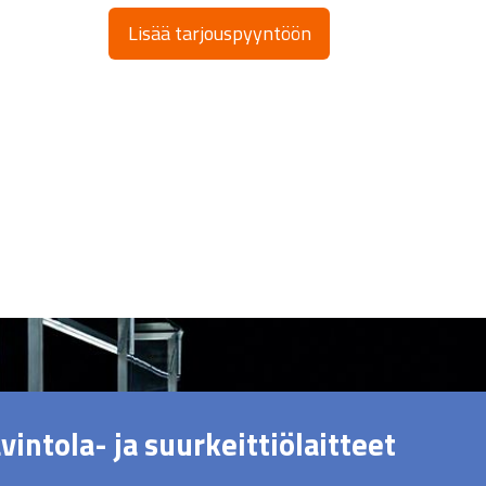
Lisää tarjouspyyntöön
vintola- ja suurkeittiölaitteet