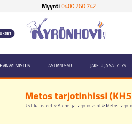
Myynti
0400 260 742
OUKSET
HVINVALMISTUS
ASTIANPESU
JAKELU JA SÄILYTYS
Metos tarjotinhissi (KH
»
»
RST-kalusteet
Aterin- ja tarjotintasot
Metos tarjoti