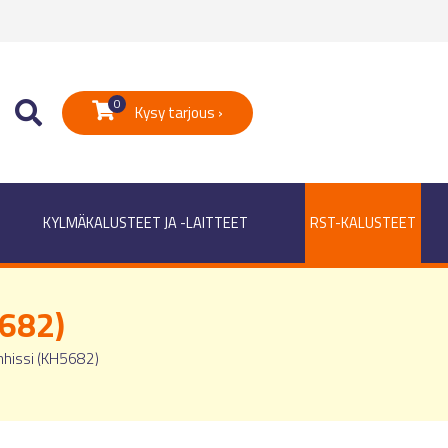
0
Kysy tarjous ›
KYLMÄKALUSTEET JA -LAITTEET
RST-KALUSTEET
5682)
nhissi (KH5682)