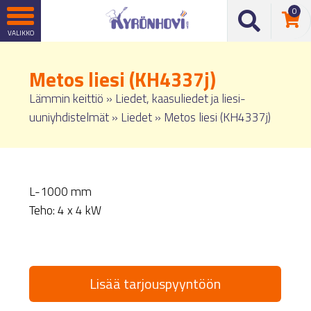
0
Metos liesi (KH4337j)
Lämmin keittiö
»
Liedet, kaasuliedet ja liesi-
uuniyhdistelmät
»
Liedet
»
Metos liesi (KH4337j)
L-1000 mm
Teho: 4 x 4 kW
Lisää tarjouspyyntöön