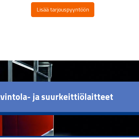
Lisää tarjouspyyntöön
vintola- ja suurkeittiölaitteet