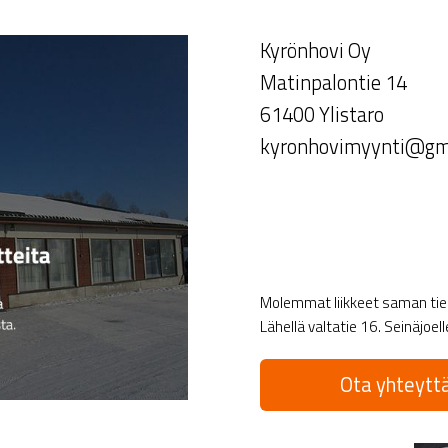
Kyrönhovi Oy
Matinpalontie 14
61400 Ylistaro
kyronhovimyynti@gm
Molemmat liikkeet saman tien 
Lähellä valtatie 16. Seinäjoel
Ota yhteyttä