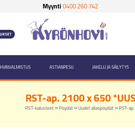
Myynti
0400 260 742
OUKSET
HVINVALMISTUS
ASTIANPESU
JAKELU JA SÄILYTYS
RST-ap. 2100 x 650 *UU
»
»
»
RST-kalusteet
Pöydät
Uudet allaspöydät
RST-ap.