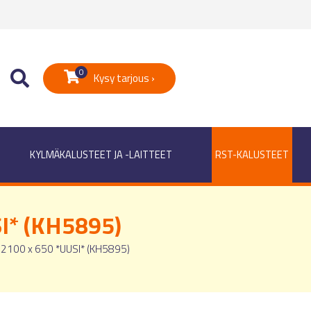
0
Kysy tarjous ›
KYLMÄKALUSTEET JA -LAITTEET
RST-KALUSTEET
SI* (KH5895)
 2100 x 650 *UUSI* (KH5895)