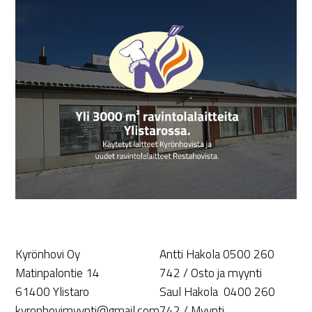
Kyrönhovi Oy
Antti Hakola 0500 260
Matinpalontie 14
742 / Osto ja myynti
61400 Ylistaro
Saul Hakola 0400 260
kyronhovimyynti@gmail.com
742 / Myynti