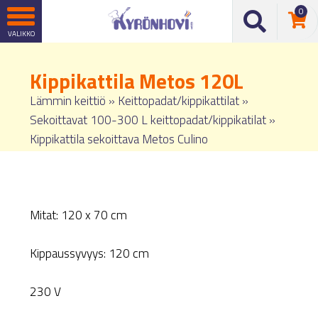
0
Kippikattila Metos 120L
Lämmin keittiö
»
Keittopadat/kippikattilat
»
Sekoittavat 100-300 L keittopadat/kippikatilat
»
Kippikattila sekoittava Metos Culino
Mitat: 120 x 70 cm
Kippaussyvyys: 120 cm
230 V