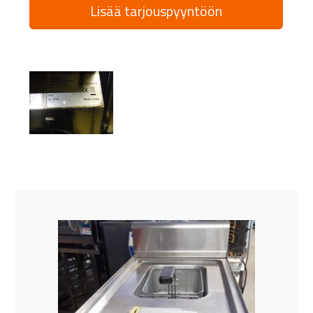
Lisää tarjouspyyntöön