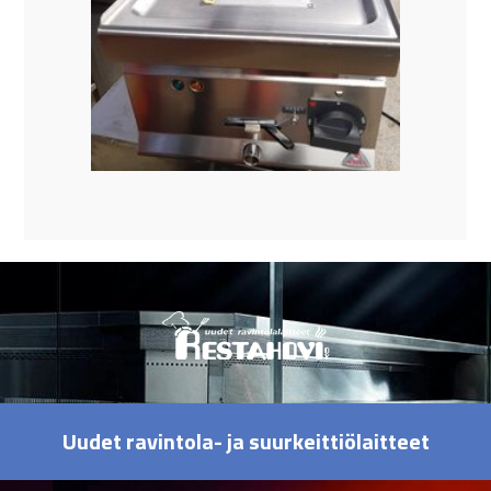
Uudet ravintola- ja suurkeittiölaitteet