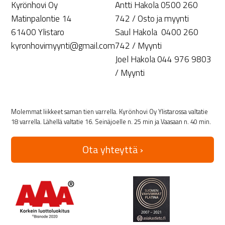
Kyrönhovi Oy
Antti Hakola 0500 260
Matinpalontie 14
742 / Osto ja myynti
61400 Ylistaro
Saul Hakola 0400 260
kyronhovimyynti@gmail.com
742 / Myynti
Joel Hakola 044 976 9803
/ Myynti
Molemmat liikkeet saman tien varrella. Kyrönhovi Oy Ylistarossa valtatie
18 varrella. Lähellä valtatie 16. Seinäjoelle n. 25 min ja Vaasaan n. 40 min.
Ota yhteyttä ›