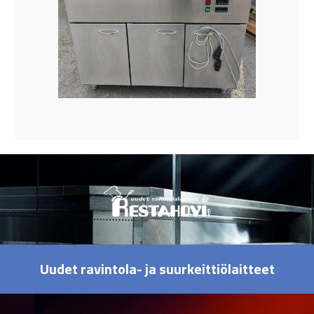
Uudet ravintola- ja suurkeittiölaitteet