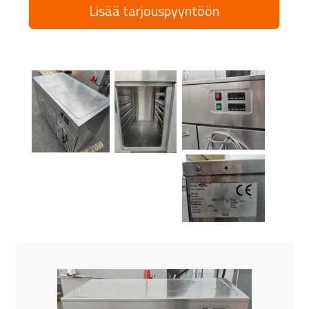
Lisää tarjouspyyntöön