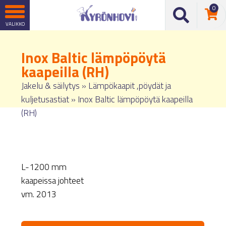
0
Inox Baltic lämpöpöytä
kaapeilla (RH)
Jakelu & säilytys
»
Lämpökaapit ,pöydät ja
kuljetusastiat
»
Inox Baltic lämpöpöytä kaapeilla
(RH)
L-1200 mm
kaapeissa johteet
vm. 2013