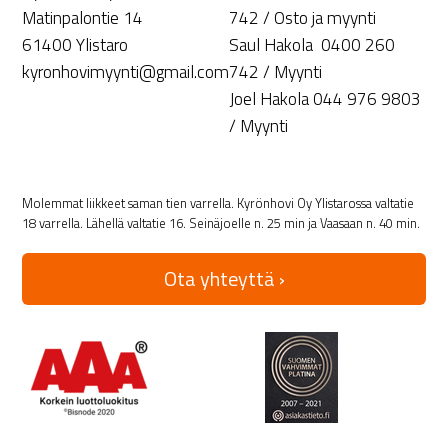
Matinpalontie 14
742 / Osto ja myynti
61400 Ylistaro
Saul Hakola 0400 260
kyronhovimyynti@gmail.com
742 / Myynti
Joel Hakola 044 976 9803
/ Myynti
Molemmat liikkeet saman tien varrella. Kyrönhovi Oy Ylistarossa valtatie
18 varrella. Lähellä valtatie 16. Seinäjoelle n. 25 min ja Vaasaan n. 40 min.
Ota yhteyttä ›