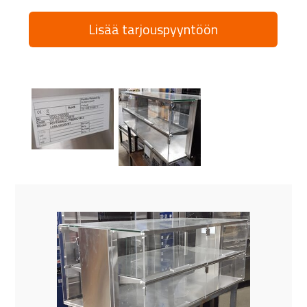
Lisää tarjouspyyntöön