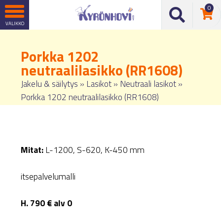
0
Porkka 1202
neutraalilasikko (RR1608)
Jakelu & säilytys
»
Lasikot
»
Neutraali lasikot
»
Porkka 1202 neutraalilasikko (RR1608)
Mitat:
L-1200, S-620, K-450 mm
itsepalvelumalli
H. 790 € alv 0