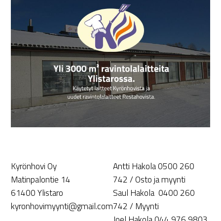
Kyrönhovi Oy
Antti Hakola 0500 260
Matinpalontie 14
742 / Osto ja myynti
61400 Ylistaro
Saul Hakola 0400 260
kyronhovimyynti@gmail.com
742 / Myynti
Joel Hakola 044 976 9803