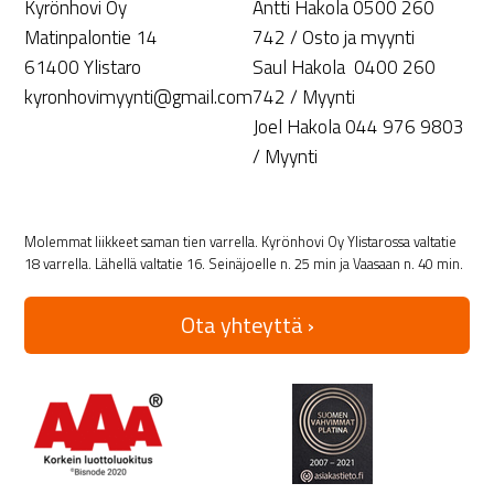
Kyrönhovi Oy
Antti Hakola 0500 260
Matinpalontie 14
742 / Osto ja myynti
61400 Ylistaro
Saul Hakola 0400 260
kyronhovimyynti@gmail.com
742 / Myynti
Joel Hakola 044 976 9803
/ Myynti
Molemmat liikkeet saman tien varrella. Kyrönhovi Oy Ylistarossa valtatie
18 varrella. Lähellä valtatie 16. Seinäjoelle n. 25 min ja Vaasaan n. 40 min.
Ota yhteyttä ›