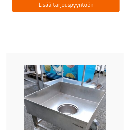
Lisää tarjouspyyntöön