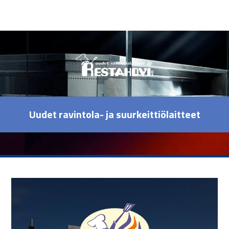
Uudet ravintola- ja suurkeittiölaitteet