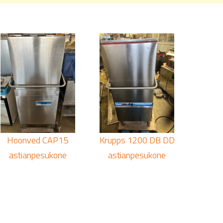
Hoonved CAP15
Krupps 1200 DB DD
astianpesukone
astianpesukone