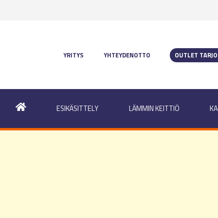
YRITYS
YHTEYDENOTTO
OUTLET TARJ
ESIKÄSITTELY
LÄMMIN KEITTIÖ
KA