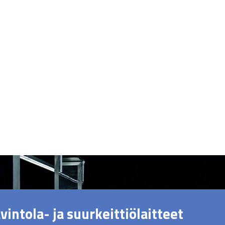
vintola- ja suurkeittiölaitteet