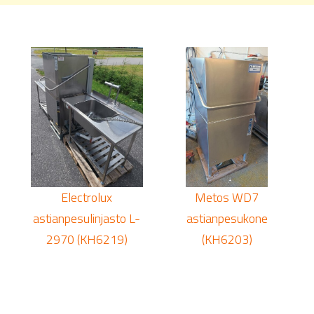
Electrolux
Metos WD7
astianpesulinjasto L-
astianpesukone
2970 (KH6219)
(KH6203)