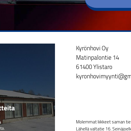
Kyrönhovi Oy
Matinpalontie 14
61400 Ylistaro
kyronhovimyynti@gm
Molemmat liikkeet saman tien 
Lähellä valtatie 16. Seinäjoel