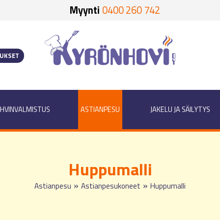
Myynti
0400 260 742
OUKSET
HVINVALMISTUS
ASTIANPESU
JAKELU JA SÄILYTYS
Huppumalli
»
»
Astianpesu
Astianpesukoneet
Huppumalli