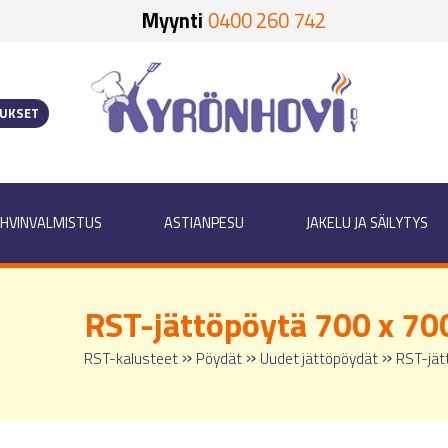
Myynti
0400 260 742
OUKSET
HVINVALMISTUS
ASTIANPESU
JAKELU JA SÄILYTYS
RST-jättöpöytä 700 x 70
»
»
»
RST-kalusteet
Pöydät
Uudet jättöpöydät
RST-jät