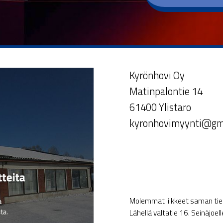
Kyrönhovi Oy
Matinpalontie 14
61400 Ylistaro
kyronhovimyynti@gm
Molemmat liikkeet saman tien 
Lähellä valtatie 16. Seinäjoel