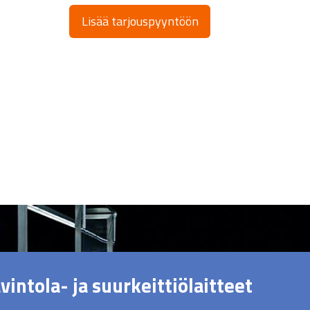
Lisää tarjouspyyntöön
vintola- ja suurkeittiölaitteet