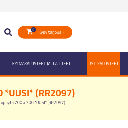
0
Kysy tarjous ›
KYLMÄKALUSTEET JA -LAITTEET
RST-KALUSTEET
0 *UUSI* (RR2097)
töpöytä 700 x 700 *UUSI* (RR2097)