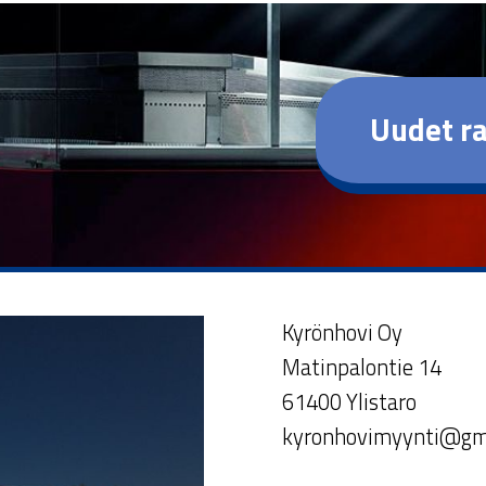
Uudet ra
Kyrönhovi Oy
Matinpalontie 14
61400 Ylistaro
kyronhovimyynti@gm