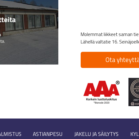
Molemmat liikkeet saman tien 
Lähellä valtatie 16. Seinäjoel
Ota yhteyttä
ALMISTUS
ASTIANPESU
JAKELU JA SÄILYTYS
KYL