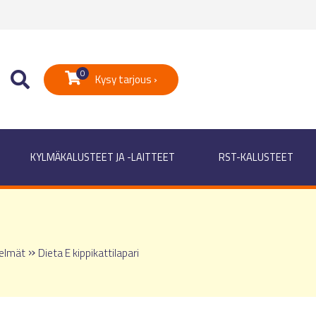
0
Kysy tarjous ›
KYLMÄKALUSTEET JA -LAITTEET
RST-KALUSTEET
»
elmät
Dieta E kippikattilapari