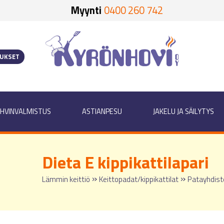
Myynti
0400 260 742
OUKSET
HVINVALMISTUS
ASTIANPESU
JAKELU JA SÄILYTYS
Dieta E kippikattilapari
»
»
Lämmin keittiö
Keittopadat/kippikattilat
Patayhdist