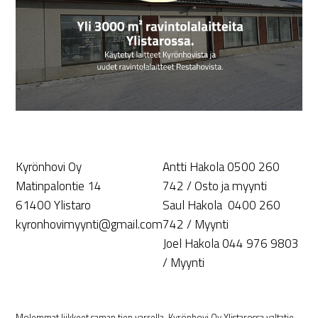
Kyrönhovi Oy
Antti Hakola 0500 260
Matinpalontie 14
742 / Osto ja myynti
61400 Ylistaro
Saul Hakola 0400 260
kyronhovimyynti@gmail.com
742 / Myynti
Joel Hakola 044 976 9803
/ Myynti
Molemmat liikkeet saman tien varrella. Kyrönhovi Oy Ylistarossa valtatie