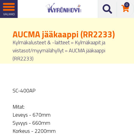
0
AUCMA jääkaappi (RR2233)
Kylmäkalusteet & -laitteet
»
Kylmäkaapit ja
viistasot/myymälähyllyt
»
AUCMA jääkaappi
(RR2233)
SC-400AP
Mitat:
Leveys - 670mm
Syvyys - 660mm
Korkeus - 2200mm