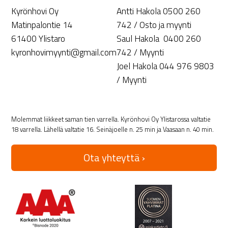
Kyrönhovi Oy
Antti Hakola 0500 260
Matinpalontie 14
742 / Osto ja myynti
61400 Ylistaro
Saul Hakola 0400 260
kyronhovimyynti@gmail.com
742 / Myynti
Joel Hakola 044 976 9803
/ Myynti
Molemmat liikkeet saman tien varrella. Kyrönhovi Oy Ylistarossa valtatie
18 varrella. Lähellä valtatie 16. Seinäjoelle n. 25 min ja Vaasaan n. 40 min.
Ota yhteyttä ›