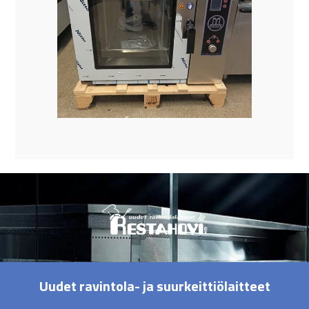
Uudet ravintola- ja suurkeittiölaitteet