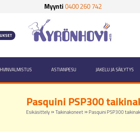
Myynti
0400 260 742
OUKSET
HVINVALMISTUS
ASTIANPESU
JAKELU JA SÄILYTYS
Pasquini PSP300 taikin
»
»
Esikäsittely
Taikinakoneet
Pasquini PSP300 taikina