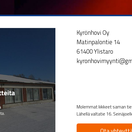
Kyrönhovi Oy
Matinpalontie 14
61400 Ylistaro
kyronhovimyynti@gm
Molemmat liikkeet saman tien 
Lähellä valtatie 16. Seinäjoel
Ota yhteyttä