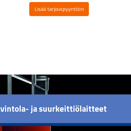
Lisää tarjouspyyntöön
vintola- ja suurkeittiölaitteet