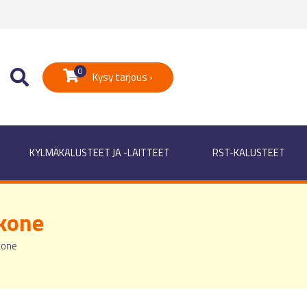
0
Kysy tarjous ›
KYLMÄKALUSTEET JA -LAITTEET
RST-KALUSTEET
akone
kone