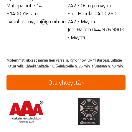
Matinpalontie 14
742 / Osto ja myynti
61400 Ylistaro
Saul Hakola 0400 260
kyronhovimyynti@gmail.com
742 / Myynti
Joel Hakola 044 976 9803
/ Myynti
Molemmat liikkeet saman tien varrella. Kyrönhovi Oy Ylistarossa valtatie
18 varrella. Lähellä valtatie 16. Seinäjoelle n. 25 min ja Vaasaan n. 40 min.
Ota yhteyttä ›