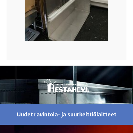
Uudet ravintola- ja suurkeittiölaitteet