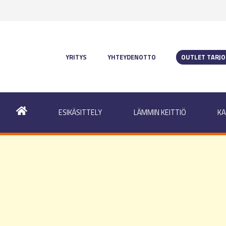
YRITYS
YHTEYDENOTTO
OUTLET TARJ
ESIKÄSITTELY
LÄMMIN KEITTIÖ
KA