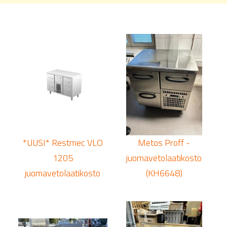
*UUSI* Restmec VLO
Metos Proff -
1205
juomavetolaatikosto
juomavetolaatikosto
(KH6648)