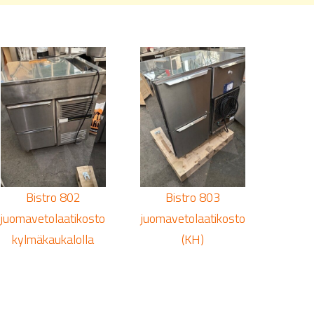
Bistro 802
Bistro 803
juomavetolaatikosto
juomavetolaatikosto
kylmäkaukalolla
(KH)