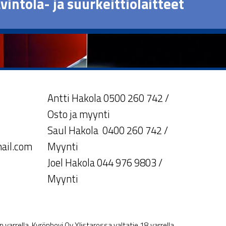
vintola- ja suurkeittiölaitteet
Antti Hakola 0500 260 742 /
Osto ja myynti
Saul Hakola 0400 260 742 /
ail.com
Myynti
Joel Hakola 044 976 9803 /
Myynti
varrella. Kyrönhovi Oy Ylistarossa valtatie 18 varrella.