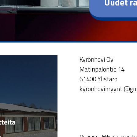
Uudet ra
Kyrönhovi Oy
Matinpalontie 14
61400 Ylistaro
kyronhovimyynti@gm
Molemmat liikkeet saman tien 