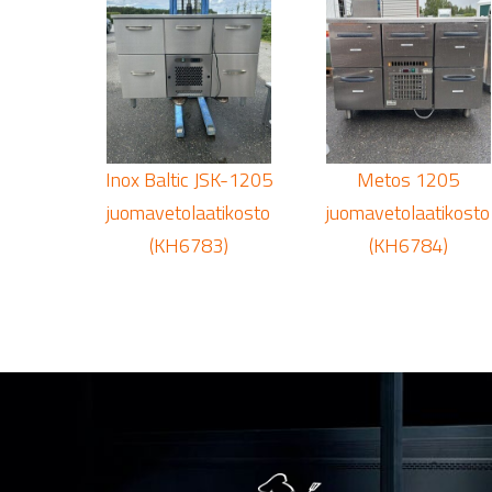
Inox Baltic JSK-1205
Metos 1205
juomavetolaatikosto
juomavetolaatikosto
(KH6783)
(KH6784)