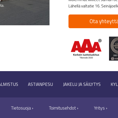
Lähellä valtatie 16. Seinäjoel
Ota yhteyttä
ALMISTUS
ASTIANPESU
JAKELU JA SÄILYTYS
KYL
Tietosuoja ›
Toimitusehdot ›
Yritys ›