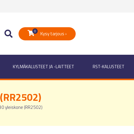
0
Kysy tarjous ›
KYLMÄKALUSTEET JA -LAITTEET
RST-KALUSTEET
 (RR2502)
30 yleiskone (RR2502)