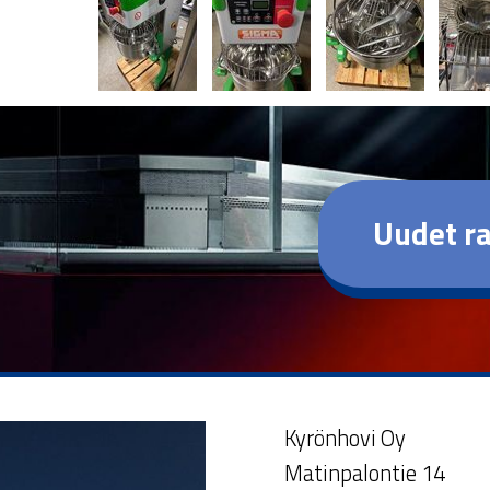
Uudet ra
Kyrönhovi Oy
Matinpalontie 14