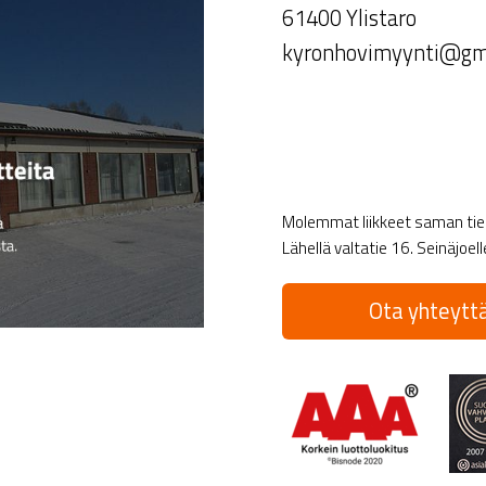
61400 Ylistaro
kyronhovimyynti@gm
Molemmat liikkeet saman tien 
Lähellä valtatie 16. Seinäjoel
Ota yhteyttä