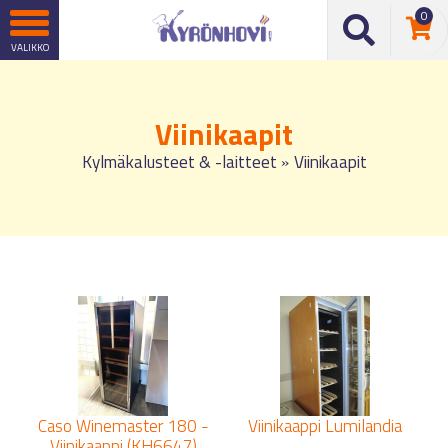
0
Viinikaapit
Kylmäkalusteet & -laitteet
Viinikaapit
»
Caso Winemaster 180 -
Viinikaappi Lumilandia
Viinikaappi (KH6647)