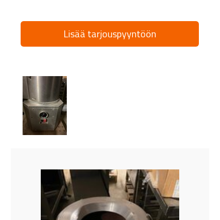
Lisää tarjouspyyntöön