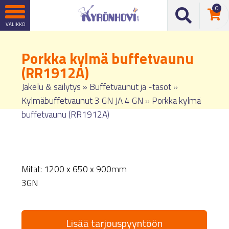
0
Porkka kylmä buffetvaunu
(RR1912A)
Jakelu & säilytys
»
Buffetvaunut ja -tasot
»
Kylmäbuffetvaunut 3 GN JA 4 GN
»
Porkka kylmä
buffetvaunu (RR1912A)
Mitat: 1200 x 650 x 900mm
3GN
Lisää tarjouspyyntöön