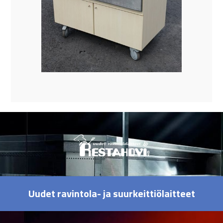
Uudet ravintola- ja suurkeittiölaitteet