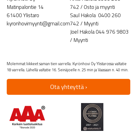
Matinpalontie 14
742 / Osto ja myynti
61400 Ylistaro
Saul Hakola 0400 260
kyronhovimyynti@gmail.com
742 / Myynti
Joel Hakola 044 976 9803
/ Myynti
Molemmat liikkeet saman tien varrella. Kyrönhovi Oy Ylistarossa valtatie
18 varrella. Lähellä valtatie 16. Seinäjoelle n. 25 min ja Vaasaan n. 40 min.
Ota yhteyttä ›