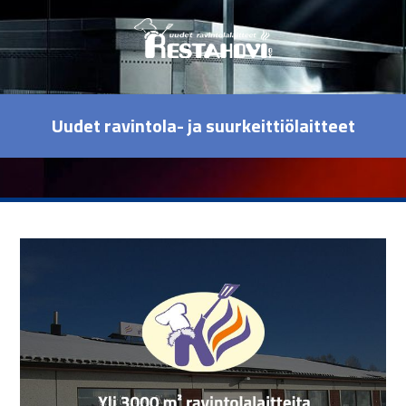
Uudet ravintola- ja suurkeittiölaitteet