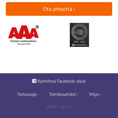
Ota yhteyttä ›
Kyrönhovi Facebook-sivut
Tietosuoja ›
Toimitusehdot ›
Yritys ›