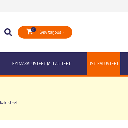
0
Kysy tarjous ›
KYLMÄKALUSTEET JA -LAITTEET
RST-KALUSTEET
 kalusteet