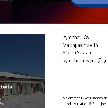
Kyrönhovi Oy
Matinpalontie 14
61400 Ylistaro
kyronhovimyynti@gm
Molemmat liikkeet saman tien 
Lähellä valtatie 16. Seinäjoel