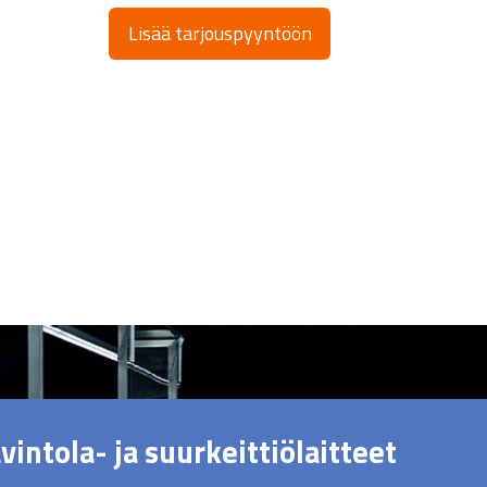
Lisää tarjouspyyntöön
vintola- ja suurkeittiölaitteet