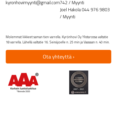
kyronhovimyynti@gmail.com
742 / Myynti
Joel Hakola 044 976 9803
/ Myynti
Molemmat liikkeet saman tien varrella. Kyrönhovi Oy Ylistarossa valtatie
18 varrella. Lähellä valtatie 16. Seinäjoelle n. 25 min ja Vaasaan n. 40 min.
Ota yhteyttä ›