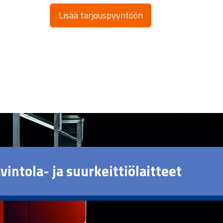
Lisää tarjouspyyntöön
vintola- ja suurkeittiölaitteet