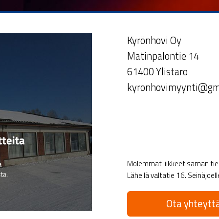
Kyrönhovi Oy
Matinpalontie 14
61400 Ylistaro
kyronhovimyynti@gm
Molemmat liikkeet saman tien 
Lähellä valtatie 16. Seinäjoel
Ota yhteyttä