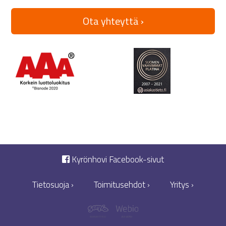
Ota yhteyttä ›
Kyrönhovi Facebook-sivut
Tietosuoja ›
Toimitusehdot ›
Yritys ›