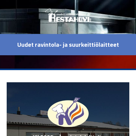
Uudet ravintola- ja suurkeittiölaitteet