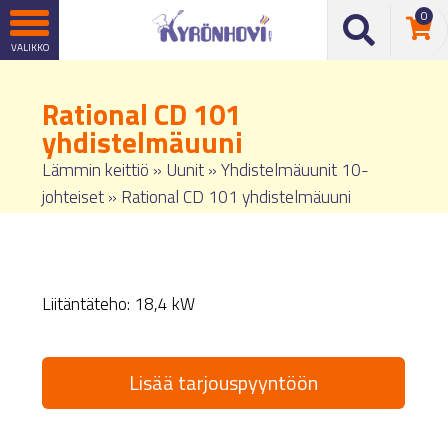
0
Rational CD 101
yhdistelmäuuni
Lämmin keittiö
»
Uunit
»
Yhdistelmäuunit 10-
johteiset
»
Rational CD 101 yhdistelmäuuni
Liitäntäteho: 18,4 kW
Lisää tarjouspyyntöön