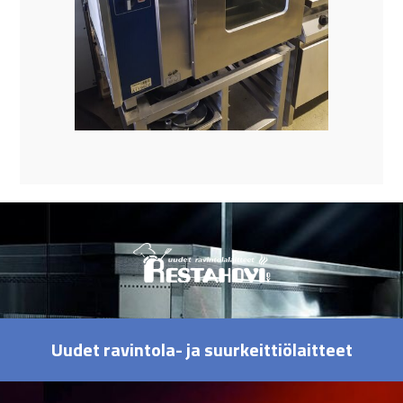
Uudet ravintola- ja suurkeittiölaitteet