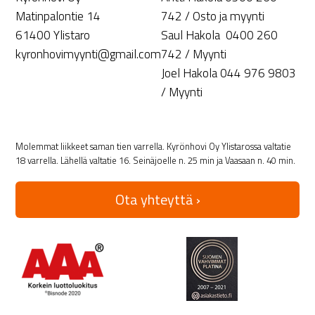
Matinpalontie 14
742 / Osto ja myynti
61400 Ylistaro
Saul Hakola 0400 260
kyronhovimyynti@gmail.com
742 / Myynti
Joel Hakola 044 976 9803
/ Myynti
Molemmat liikkeet saman tien varrella. Kyrönhovi Oy Ylistarossa valtatie
18 varrella. Lähellä valtatie 16. Seinäjoelle n. 25 min ja Vaasaan n. 40 min.
Ota yhteyttä ›