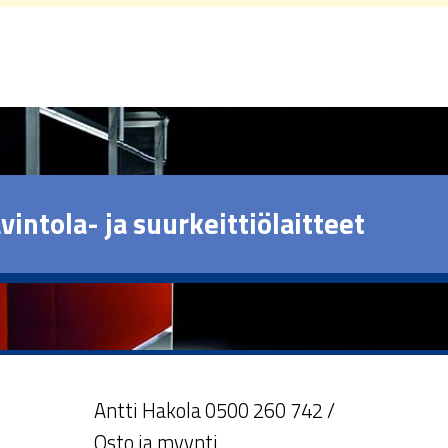
vintola- ja suurkeittiölaitteet
Antti Hakola 0500 260 742 /
Osto ja myynti