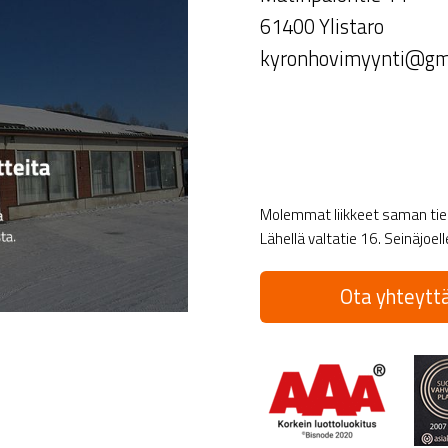
61400 Ylistaro
kyronhovimyynti@gm
Molemmat liikkeet saman tien 
Lähellä valtatie 16. Seinäjoel
Ota yhteyttä