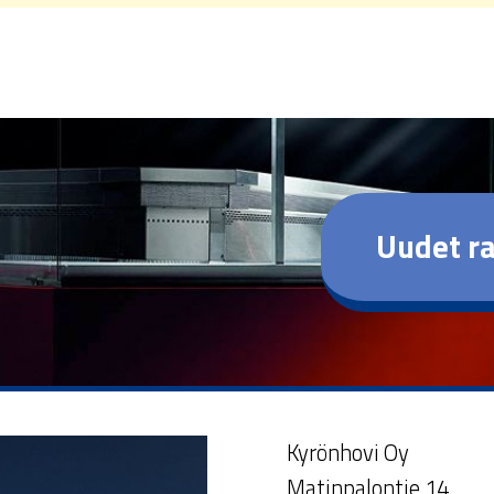
Uudet ra
Kyrönhovi Oy
Matinpalontie 14