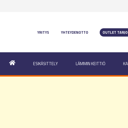
YRITYS
YHTEYDENOTTO
OUTLET TARJ
ESIKÄSITTELY
LÄMMIN KEITTIÖ
KA