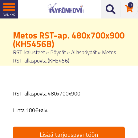
0
Metos RST-ap. 480x700x900
(KH5456B)
RST-kalusteet
»
Pöydät
»
Allaspöydät
»
Metos
RST-allaspöytä (KH5456)
RST-allaspöytä 480x700x900
Hinta 180€+alv.
Lisää tarjouspyyntöön