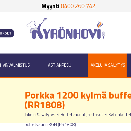
Myynti
0400 260 742
OUKSET
HVINVALMISTUS
ASTIANPESU
JAKELU JA SÄILYTYS
Porkka 1200 kylmä buff
(RR1808)
»
»
Jakelu & säilytys
Buffetvaunut ja -tasot
Kylmäbuffet
buffetvaunu 3GN (RR1808)