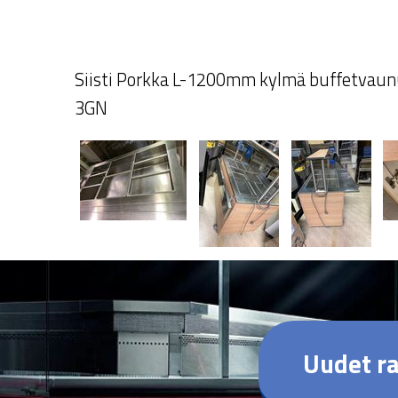
Siisti Porkka L-1200mm kylmä buffetvau
3GN
Uudet ra