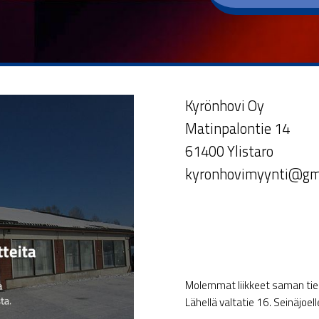
Kyrönhovi Oy
Matinpalontie 14
61400 Ylistaro
kyronhovimyynti@gm
Molemmat liikkeet saman tien 
Lähellä valtatie 16. Seinäjoel