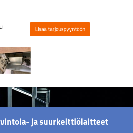
nu
Lisää tarjouspyyntöön
vintola- ja suurkeittiölaitteet