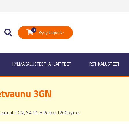
0
Kysy tarjous ›
KYLMÄKALUSTEET JA -LAITTEET
RST-KALUSTEET
etvaunu 3GN
»
vaunut 3 GN JA 4 GN
Porkka 1200 kylmä