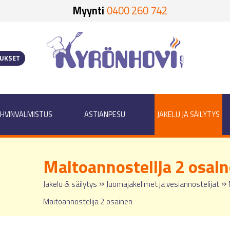
Myynti
0400 260 742
OUKSET
HVINVALMISTUS
ASTIANPESU
JAKELU JA SÄILYTYS
Maitoannostelija 2 osai
»
»
Jakelu & säilytys
Juomajakelimet ja vesiannostelijat
Maitoannostelija 2 osainen