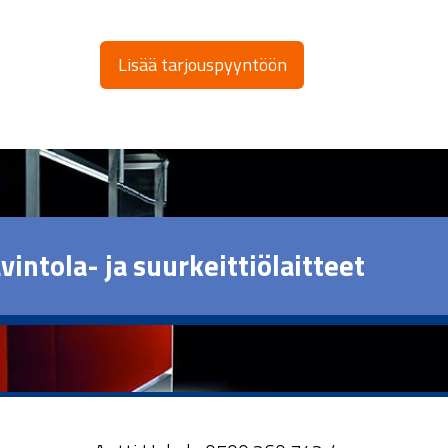
Lisää tarjouspyyntöön
vintola- ja suurkeittiölaitteet