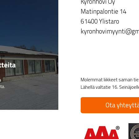
Kyrönhovi Oy
Matinpalontie 14
61400 Ylistaro
kyronhovimyynti@gm
Molemmat liikkeet saman tien 
Lähellä valtatie 16. Seinäjoel
Ota yhteyttä