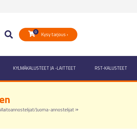
0
Kysy tarjous ›
KYLMÄKALUSTEET JA -LAITTEET
RST-KALUSTEET
nen
»
Maitoannostelijat/Juoma-annostelijat