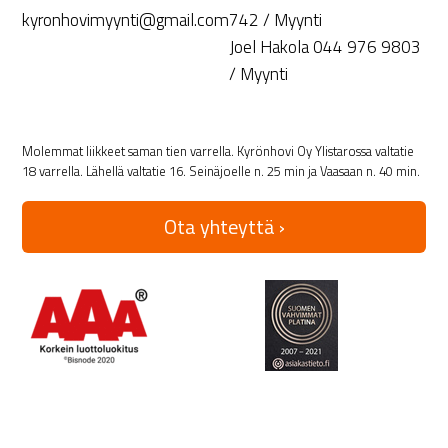
kyronhovimyynti@gmail.com
742 / Myynti
Joel Hakola 044 976 9803
/ Myynti
Molemmat liikkeet saman tien varrella. Kyrönhovi Oy Ylistarossa valtatie
18 varrella. Lähellä valtatie 16. Seinäjoelle n. 25 min ja Vaasaan n. 40 min.
Ota yhteyttä ›