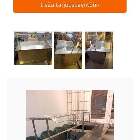
Lisää tarjouspyyntöön