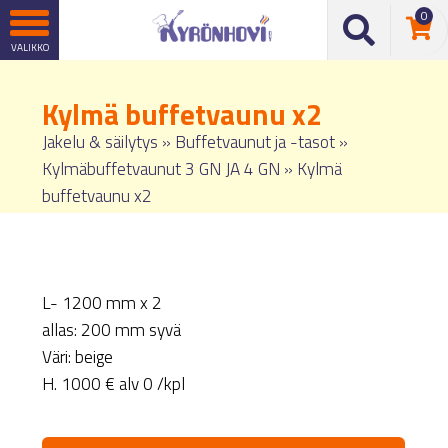
0
Kylmä buffetvaunu x2
Jakelu & säilytys
»
Buffetvaunut ja -tasot
»
Kylmäbuffetvaunut 3 GN JA 4 GN
»
Kylmä
buffetvaunu x2
L- 1200 mm x 2
allas: 200 mm syvä
Väri: beige
H. 1000 € alv 0 /kpl