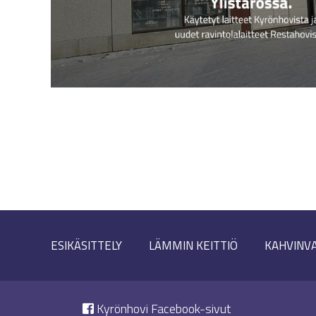
ESIKÄSITTELY
LÄMMIN KEITTIÖ
KAHVINV
Kyrönhovi Facebook-sivut