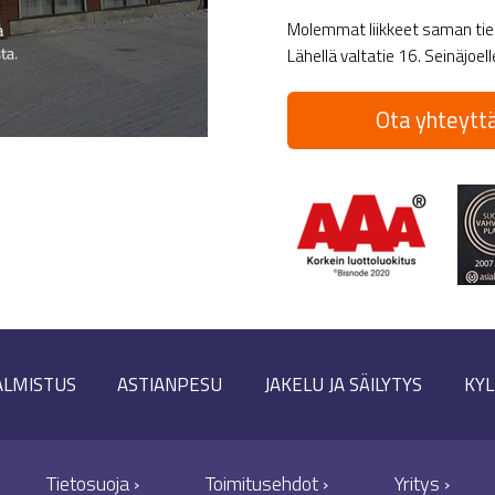
Molemmat liikkeet saman tien 
Lähellä valtatie 16. Seinäjoel
Ota yhteyttä
ALMISTUS
ASTIANPESU
JAKELU JA SÄILYTYS
KYL
Tietosuoja ›
Toimitusehdot ›
Yritys ›