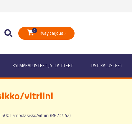
0
Kysy tarjous ›
KYLMÄKALUSTEET JA -LAITTEET
RST-KALUSTEET
ikko/vitriini
l 500 Lämpölasikko/vitriini (RR2454a)