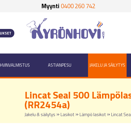
Myynti
0400 260 742
OUKSET
HVINVALMISTUS
ASTIANPESU
JAKELU JA SÄILYTYS
Lincat Seal 500 Lämpölas
(RR2454a)
»
»
»
Jakelu & säilytys
Lasikot
Lämpö lasikot
Lincat Sea