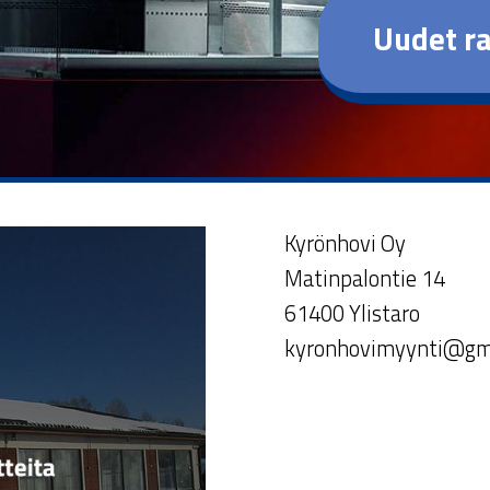
Uudet ra
Kyrönhovi Oy
Matinpalontie 14
61400 Ylistaro
kyronhovimyynti@gm