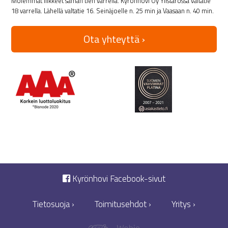
Molemmat liikkeet saman tien varrella. Kyrönhovi Oy Ylistarossa valtatie
18 varrella. Lähellä valtatie 16. Seinäjoelle n. 25 min ja Vaasaan n. 40 min.
Ota yhteyttä ›
Kyrönhovi Facebook-sivut
Tietosuoja ›
Toimitusehdot ›
Yritys ›