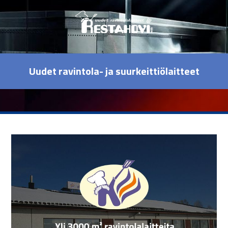
Uudet ravintola- ja suurkeittiölaitteet