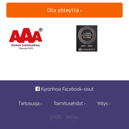
Ota yhteyttä ›
Kyrönhovi Facebook-sivut
Tietosuoja ›
Toimitusehdot ›
Yritys ›