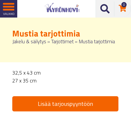
0
Mustia tarjottimia
Jakelu & säilytys
»
Tarjottimet
»
Mustia tarjottimia
32,5 x 43 cm
27 x 35 cm
Lisää tarjouspyyntöön