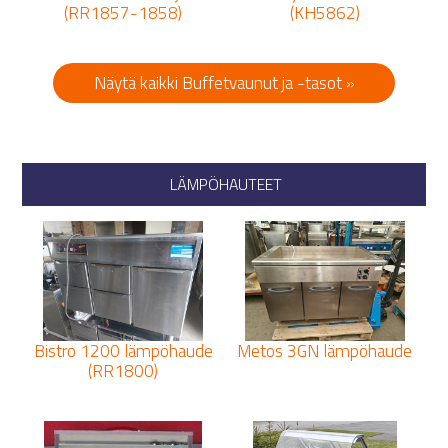
(RR1857-1858)
(KH5862)
Näytä kaikki Buffetvaunut ja -tasot »
LÄMPÖHAUTEET
Bistro 1200 lämpöhaude
Metos 3GN lämpöhaude
(RR1800)