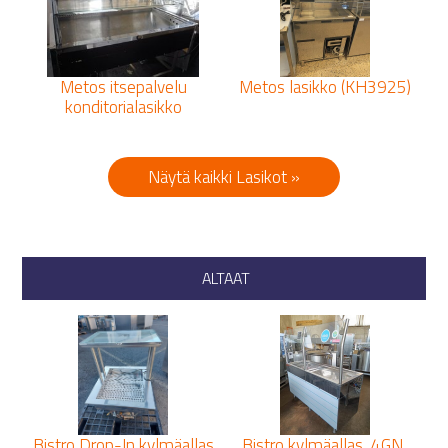
Metos itsepalvelu
Metos lasikko (KH3925)
konditorialasikko
Näytä kaikki Lasikot »
ALTAAT
Bistro Drop-In kylmäallas
Bistro kylmäallas, 4GN,