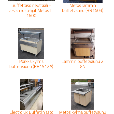
Buffettaso neutraali +
Metos lämmin
vesiannostelijat Metos L-
buffetvaunu (RR1403)
1600
Porkka kylmä
Lämmin buffetvaunu 2
buffetvaunu (RR1912A)
GN
Electrolux Buffetlinjasto
Metos kylmä buffetvaunu