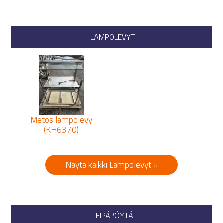
LÄMPÖLEVYT
Metos lämpölevy
(KH6370)
Näytä kaikki Lämpölevyt »
LEIPÄPÖYTÄ