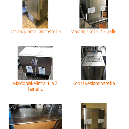
Maito/juoma-annostelija
Maidonjakelin 2 kupille
Maidonjakelimia 1 ja 2
Kopal vesiannostelija
hanalla