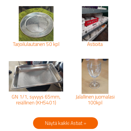
Tarjoilulautanen 50 kpl
Astioita
GN 1/1, syvyys 65mm,
Jalallinen juomalasi
reiällinen (KH5401)
100kpl
Näytä kaikki Astiat »