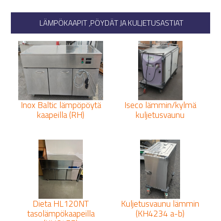
LÄMPÖKAAPIT ,PÖYDÄT JA KULJETUSASTIAT
Inox Baltic lämpöpöytä
Iseco lämmin/kylmä
kaapeilla (RH)
kuljetusvaunu
Dieta HL120NT
Kuljetusvaunu lämmin
tasolämpökaapeilla
(KH4234 a-b)