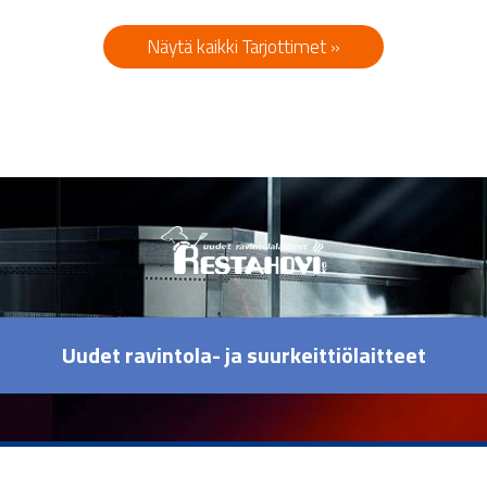
Näytä kaikki Tarjottimet »
Uudet ravintola- ja suurkeittiölaitteet