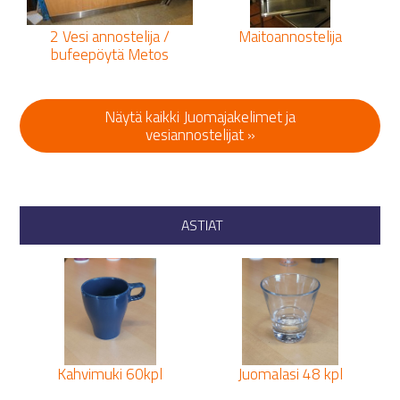
2 Vesi annostelija /
Maitoannostelija
bufeepöytä Metos
Näytä kaikki Juomajakelimet ja
vesiannostelijat »
ASTIAT
Kahvimuki 60kpl
Juomalasi 48 kpl