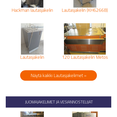
Hackman lautasjakelin
Lautasjakelin (KH6266B)
Lautasjakelin
120 Lautasjakelin Metos
Näytä kaikki Lautasjakelimet »
JUOMAJAKELIMET JA VESIANNOSTELIJAT