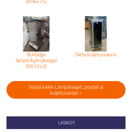
(KH6475)
Burlodge
Dieta kuljetusvaunu
lämpö/kylmäkaappi
(RR1243)
Näytä kaikki Lämpökaapit ,pöydät ja
kuljetusastiat »
LASIKOT