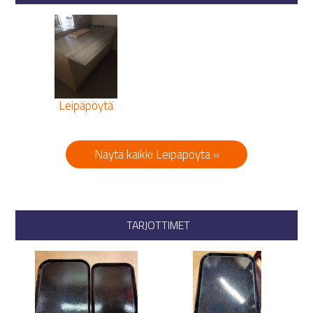
Leipäpöytä
Näytä kaikki Leipäpöytä »
TARJOTTIMET