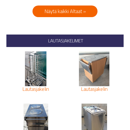
Näytä kaikki Altaat »
LAUTASJAKELIMET
Lautasjakelin
Lautasjakelin