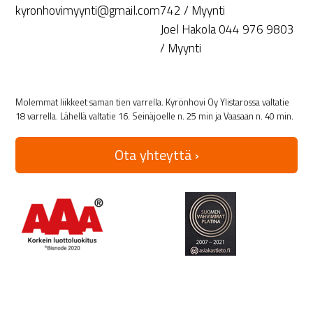
kyronhovimyynti@gmail.com
742 / Myynti
Joel Hakola 044 976 9803
/ Myynti
Molemmat liikkeet saman tien varrella. Kyrönhovi Oy Ylistarossa valtatie
18 varrella. Lähellä valtatie 16. Seinäjoelle n. 25 min ja Vaasaan n. 40 min.
Ota yhteyttä ›