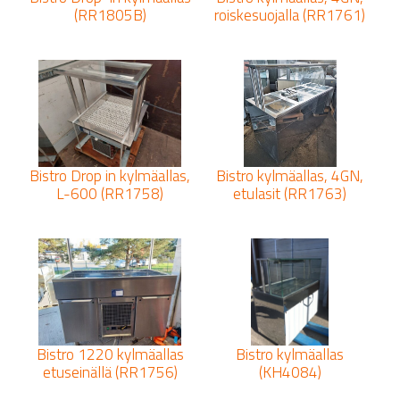
(RR1805B)
roiskesuojalla (RR1761)
Bistro Drop in kylmäallas,
Bistro kylmäallas, 4GN,
L-600 (RR1758)
etulasit (RR1763)
Bistro 1220 kylmäallas
Bistro kylmäallas
etuseinällä (RR1756)
(KH4084)