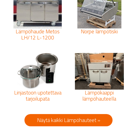
Lämpöhaude Metos
Norpe lämpötiski
LH/12 L-1200
Linjastoon upotettava
Lämpökaappi
tarjoilupata
lämpöhauteella
Näytä kaikki Lämpöhauteet »