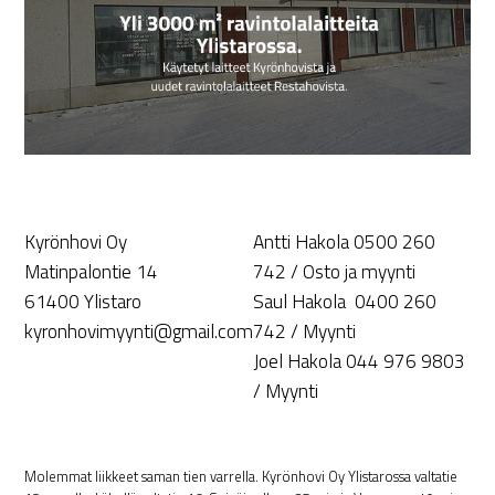
Kyrönhovi Oy
Antti Hakola 0500 260
Matinpalontie 14
742 / Osto ja myynti
61400 Ylistaro
Saul Hakola 0400 260
kyronhovimyynti@gmail.com
742 / Myynti
Joel Hakola 044 976 9803
/ Myynti
Molemmat liikkeet saman tien varrella. Kyrönhovi Oy Ylistarossa valtatie