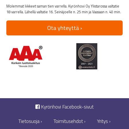
Molemmat liikkeet saman tien varrella. Kyrönhovi Oy Ylistarossa valtatie
18 varrella. Lähellä valtatie 16. Seinäjoelle n. 25 min ja Vaasaan n. 40 min.
Ota yhteyttä ›
Kyrönhovi Facebook-sivut
Tietosuoja ›
Toimitusehdot ›
Yritys ›