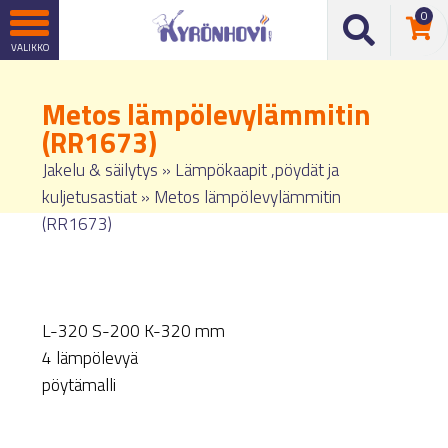
0
Metos lämpölevylämmitin
(RR1673)
Jakelu & säilytys
»
Lämpökaapit ,pöydät ja
kuljetusastiat
»
Metos lämpölevylämmitin
(RR1673)
L-320 S-200 K-320 mm
4 lämpölevyä
pöytämalli