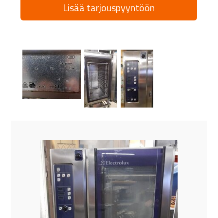
Lisää tarjouspyyntöön