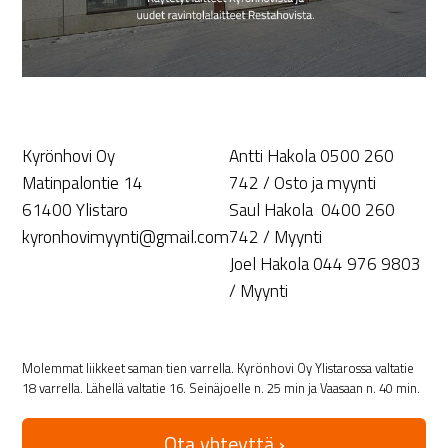
Kyrönhovi Oy
Antti Hakola 0500 260
Matinpalontie 14
742 / Osto ja myynti
61400 Ylistaro
Saul Hakola 0400 260
kyronhovimyynti@gmail.com
742 / Myynti
Joel Hakola 044 976 9803
/ Myynti
Molemmat liikkeet saman tien varrella. Kyrönhovi Oy Ylistarossa valtatie
18 varrella. Lähellä valtatie 16. Seinäjoelle n. 25 min ja Vaasaan n. 40 min.
Ota yhteyttä ›