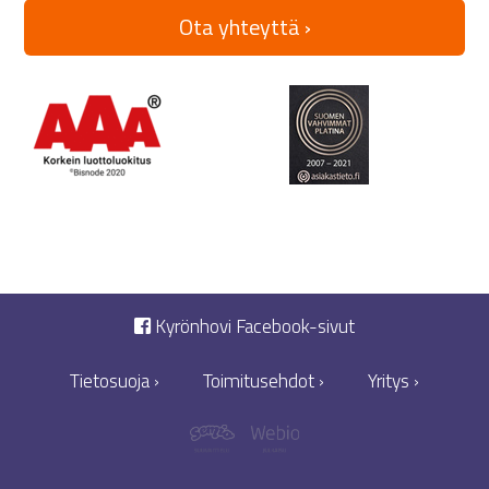
Ota yhteyttä ›
Kyrönhovi Facebook-sivut
Tietosuoja ›
Toimitusehdot ›
Yritys ›