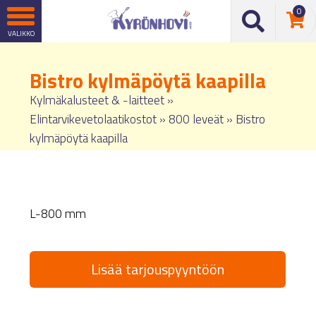
0
Bistro kylmäpöytä kaapilla
Kylmäkalusteet & -laitteet
»
Elintarvikevetolaatikostot
»
800 leveät
»
Bistro
kylmäpöytä kaapilla
L-800 mm
Lisää tarjouspyyntöön