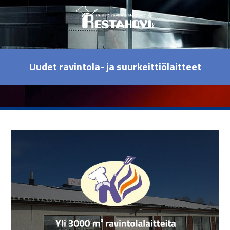
Uudet ravintola- ja suurkeittiölaitteet