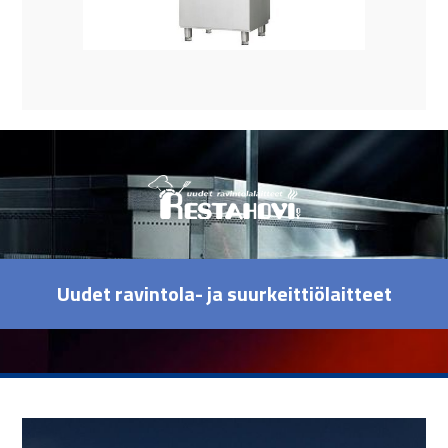
Uudet ravintola- ja suurkeittiölaitteet