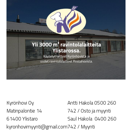
Kyrönhovi Oy
Antti Hakola 0500 260
Matinpalontie 14
742 / Osto ja myynti
61400 Ylistaro
Saul Hakola 0400 260
kyronhovimyynti@gmail.com
742 / Myynti