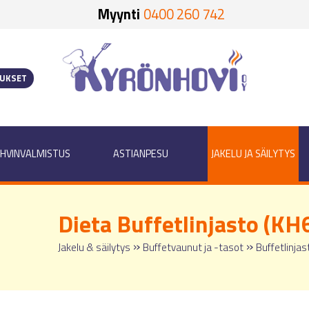
Myynti
0400 260 742
OUKSET
HVINVALMISTUS
ASTIANPESU
JAKELU JA SÄILYTYS
Dieta Buffetlinjasto (KH
»
»
Jakelu & säilytys
Buffetvaunut ja -tasot
Buffetlinjas