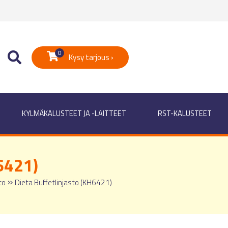
0
Kysy tarjous ›
KYLMÄKALUSTEET JA -LAITTEET
RST-KALUSTEET
6421)
»
to
Dieta Buffetlinjasto (KH6421)