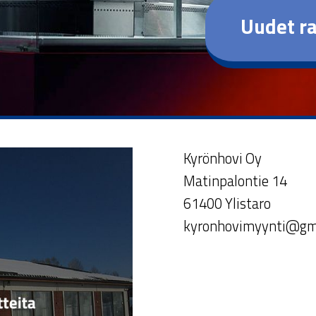
Uudet ra
Kyrönhovi Oy
Matinpalontie 14
61400 Ylistaro
kyronhovimyynti@gm