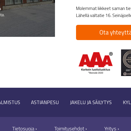
Molemmat liikkeet saman tien 
Lähellä valtatie 16. Seinäjoel
Ota yhteyttä
ALMISTUS
ASTIANPESU
JAKELU JA SÄILYTYS
KYL
Tietosuoja ›
Toimitusehdot ›
Yritys ›