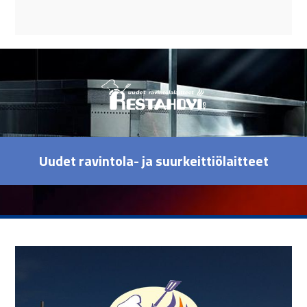
Uudet ravintola- ja suurkeittiölaitteet