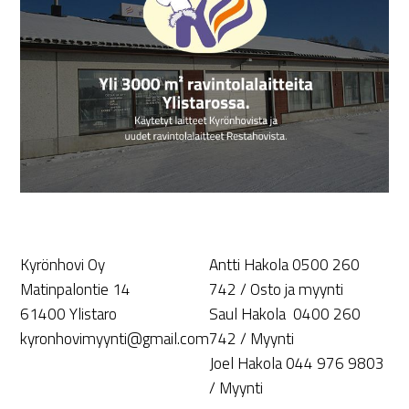
Kyrönhovi Oy
Antti Hakola 0500 260
Matinpalontie 14
742 / Osto ja myynti
61400 Ylistaro
Saul Hakola 0400 260
kyronhovimyynti@gmail.com
742 / Myynti
Joel Hakola 044 976 9803
/ Myynti