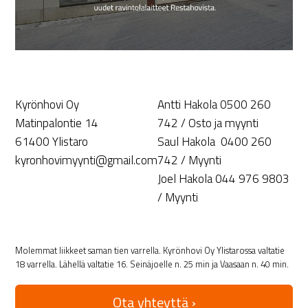
Kyrönhovi Oy
Antti Hakola 0500 260
Matinpalontie 14
742 / Osto ja myynti
61400 Ylistaro
Saul Hakola 0400 260
kyronhovimyynti@gmail.com
742 / Myynti
Joel Hakola 044 976 9803
/ Myynti
Molemmat liikkeet saman tien varrella. Kyrönhovi Oy Ylistarossa valtatie
18 varrella. Lähellä valtatie 16. Seinäjoelle n. 25 min ja Vaasaan n. 40 min.
Ota yhteyttä ›