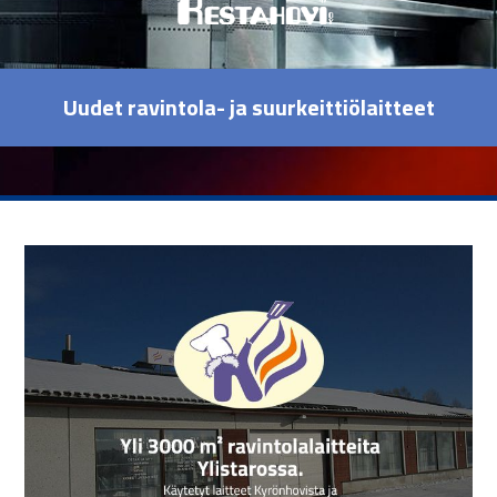
Uudet ravintola- ja suurkeittiölaitteet