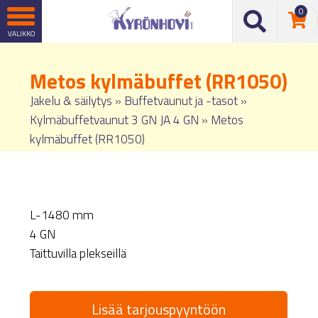
0
Metos kylmäbuffet (RR1050)
Jakelu & säilytys
»
Buffetvaunut ja -tasot
»
Kylmäbuffetvaunut 3 GN JA 4 GN
»
Metos
kylmäbuffet (RR1050)
L-1480 mm
4 GN
Taittuvilla plekseillä
Lisää tarjouspyyntöön