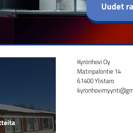
Uudet ra
Kyrönhovi Oy
Matinpalontie 14
61400 Ylistaro
kyronhovimyynti@gm