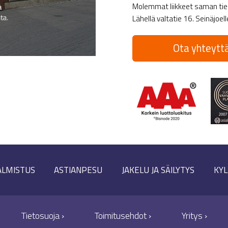
Molemmat liikkeet saman tien 
Lähellä valtatie 16. Seinäjoel
Ota yhteyttä
ALMISTUS
ASTIANPESU
JAKELU JA SÄILYTYS
KYL
Tietosuoja ›
Toimitusehdot ›
Yritys ›