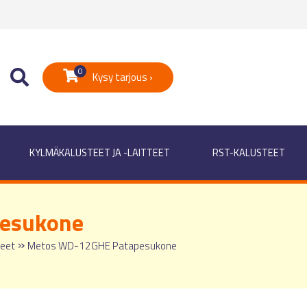
0
Kysy tarjous ›
KYLMÄKALUSTEET JA -LAITTEET
RST-KALUSTEET
esukone
»
neet
Metos WD-12GHE Patapesukone