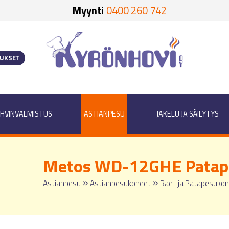
Myynti
0400 260 742
OUKSET
HVINVALMISTUS
ASTIANPESU
JAKELU JA SÄILYTYS
Metos WD-12GHE Patap
»
»
Astianpesu
Astianpesukoneet
Rae- ja Patapesuko