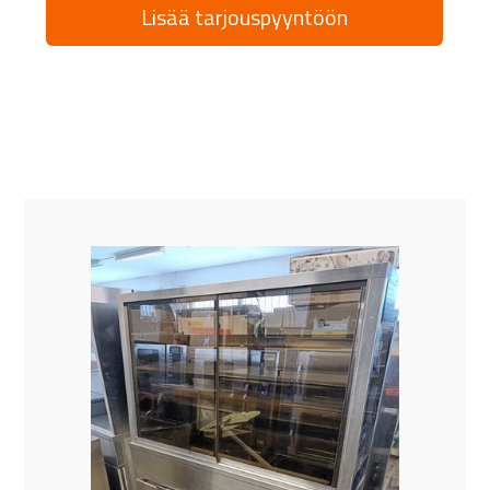
Lisää tarjouspyyntöön