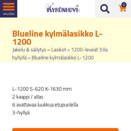
0
Blueline kylmälasikko L-
1200
Jakelu & säilytys
»
Lasikot
»
1200-leveät 3:lla
hyllyllä
»
Blueline kylmälasikko L-1200
L-1200 S-620 K-1630 mm
2 kaappi / allas
6 avattavaa luukkua etupuolella
3-hyllyä