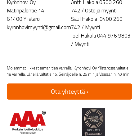
Kyrönhovi Oy
Antti Hakola 0500 260
Matinpalontie 14
742 / Osto ja myynti
61400 Ylistaro
Saul Hakola 0400 260
kyronhovimyynti@gmail.com
742 / Myynti
Joel Hakola 044 976 9803
/ Myynti
Molemmat liikkeet saman tien varrella. Kyrönhovi Oy Ylistarossa valtatie
18 varrella. Lähellä valtatie 16. Seinäjoelle n. 25 min ja Vaasaan n. 40 min.
Ota yhteyttä ›