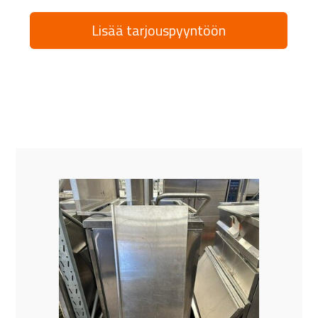
Lisää tarjouspyyntöön