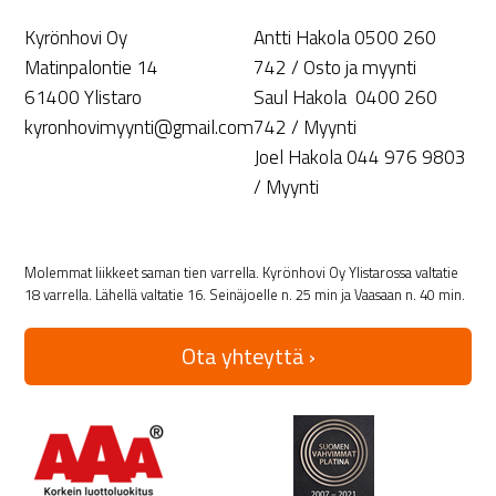
Kyrönhovi Oy
Antti Hakola 0500 260
Matinpalontie 14
742 / Osto ja myynti
61400 Ylistaro
Saul Hakola 0400 260
kyronhovimyynti@gmail.com
742 / Myynti
Joel Hakola 044 976 9803
/ Myynti
Molemmat liikkeet saman tien varrella. Kyrönhovi Oy Ylistarossa valtatie
18 varrella. Lähellä valtatie 16. Seinäjoelle n. 25 min ja Vaasaan n. 40 min.
Ota yhteyttä ›