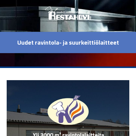
Uudet ravintola- ja suurkeittiölaitteet