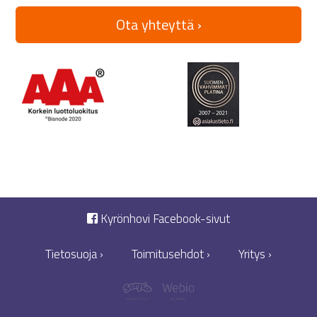
Ota yhteyttä ›
Kyrönhovi Facebook-sivut
Tietosuoja ›
Toimitusehdot ›
Yritys ›